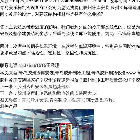
来源：http://jiaozhou.meileke1.com/news483629.html 发布时间：2014-
青岛美乐柯制冷设备有限公司为您免费提供
胶州冷库安装
,胶州冷库建造
问：冷库的设计，对建筑结构和材料选择有什么要求?
答：主要还是考虑温度的影响。我们看到外面的冷库都是浅色的，也是为
破裂及整个建筑结构变形，严重的会使冷库不能使用。为此，低温冷库地
同时，冷库中长期是低温环境，在这样的低温环境中，特别是在周期性冻
要求就是四点：隔热性、密封性、坚固性和抗冻性。
联系电话:13375561616王经理
青岛
胶州冷库安装
青岛
胶州制冷工程
青岛
胶州制冷设备
www.m
本文来自:
,
,
胶州冷库安装哪家好？胶州冷库建造报价？胶州制冷工程质量怎么样？胶州制冷
上一条：
胶州冷库安装发展趋势剖析
下一条：
胶州冷库制冷系统和散热器的安装两大步
相关标签：
青岛冷库安装
,
青岛制冷工程
,
青岛制冷设备
,
冷库
,
相关产品