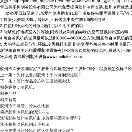
来源：http://jiaozhou.meileke1.com/news483636.html 发布时间：2014-
青岛美乐柯制冷设备有限公司为您免费提供
胶州冷库安装
,胶州冷库建造
炎炎夏日就要来了,亲爱的笔者朋友们,您们准备好去哪里避暑了吗?今
1,投资少,效能大哦，冷风机只有传统中央空调1/8的耗电量.
2,在使用冷风机的时候,我们可以不用关窗的哦.
3,能够更好地将室内的浑浊,闷热以及刺鼻的异味的空气替换排出室内哦.
4,每台冷风机的送风量可以达到6000—80000立方米,而且每台冷风机
5,大的特点就是节能,环保,冷风机耗电量非常少,平均每台每小时用电量只有
欢迎来青岛美乐柯
胶州制冷设备
有限公司选购优势的冷风机.联系人:王海清 联
冷风机,青岛
胶州制冷设备
www.meileke1.com
胶州冷库安装哪家好？胶州冷库建造报价？胶州制冷工程质量怎么样？胶州制冷
上一条：
为什么要用胶州太阳冷冻润滑油呢?
下一条：
胶州食品冷冻的低温储藏办法
相关标签：
冷风机
,
相关产品
相关新闻
胶州冷库排管、冷风机比较
简析胶州冷风机的清洗方法
浅谈影响胶州冷风机制冷效果的因素有哪些?
浅谈胶州冷风机制冷小知识
炎炎夏季胶州冷风机的大优势是什么呢？