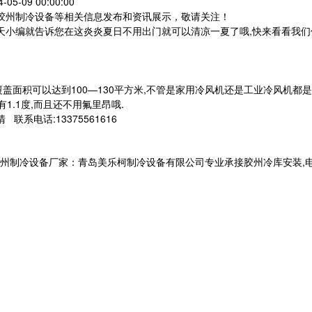
05-09 00:00:00
,胶州制冷设备等相关信息发布和资讯展示，敬请关注！
天小编就告诉您在这炎炎夏日不用出门就可以清凉一夏了哦,快来看看我们
的覆盖面积可以达到100—130平方米,不管是家用冷风机还是工业冷风机都
1.1度,而且还不用氟里昂哦.
系电话:13375561616
设备厂家：青岛美乐柯制冷设备有限公司专业承接胶州冷库安装,电话:133