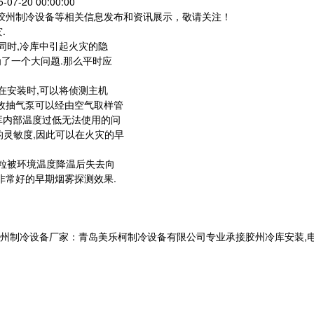
07-20 00:00:00
,胶州制冷设备等相关信息发布和资讯展示，敬请关注！
.
同时,冷库中引起火灾的隐
为了一个大问题.那么平时应
在安装时,可以将侦测主机
效抽气泵可以经由空气取样管
库内部温度过低无法使用的问
的灵敏度,因此可以在火灾的早
粒被环境温度降温后失去向
非常好的早期烟雾探测效果.
设备厂家：青岛美乐柯制冷设备有限公司专业承接胶州冷库安装,电话:133