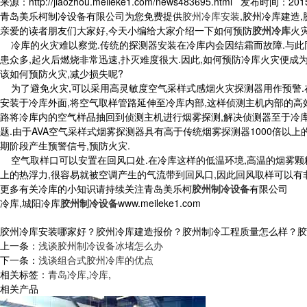
来源：http://jiaozhou.meileke1.com/news483695.html 发布时间：2015-
青岛美乐柯制冷设备有限公司为您免费提供
胶州冷库安装
,胶州冷库建造
亲爱的读者朋友们大家好,今天小编给大家介绍一下如何预防
胶州冷库
火灾
冷库的火灾难以察觉.传统的探测器安装在冷库内会因结霜而故障.与此
患众多,起火后燃烧非常迅速,扑灭难度很大.因此,如何预防冷库火灾便成
该如何预防火灾,减少损失呢?
为了避免火灾,可以采用高灵敏度空气采样式感烟火灾探测器用作预警.
安装于冷库外面,将空气取样管路延伸至冷库内部,这样侦测主机内部的高
路将冷库内的空气样品抽回到侦测主机进行烟雾探测,解决侦测器至于冷
题.由于AVA空气采样式烟雾探测器具有高于传统烟雾探测器1000倍以上
期阶段产生预警信号,预防火灾.
空气取样口可以安置在回风口处.在冷库这样的低温环境,高温的烟雾颗
上的热浮力,很容易就被空调产生的气流带到回风口,因此回风取样可以有
更多有关冷库的小知识请持续关注青岛美乐柯
胶州制冷设备
有限公司
冷库,城阳冷库
胶州制冷设备
www.meileke1.com
胶州冷库安装哪家好？胶州冷库建造报价？胶州制冷工程质量怎么样？胶州制冷
上一条：
浅谈胶州制冷设备冰堵怎么办
下一条：
浅谈组合式胶州冷库的优点
相关标签：
青岛冷库
,
冷库
,
相关产品