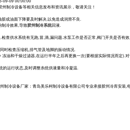
09-09 00:00:00
,胶州制冷设备等相关信息发布和资讯展示，敬请关注！
油脏或油面下降要及时解决,以免造成润滑不良.
响制冷效果,导致
胶州制冷系统
回液.
查供水系统有无跑,冒,滴,漏问题.水泵工作是否正常,阀门开关是否有效,
,同时检查压缩机,排气管及地脚的振动情况.
冷 冻油和干燥过滤器,在运行半年之后再更换一次(要根据实际情况而定).
系统的运行状态,及时调整糸统供液量和冷凝温.
设备厂家：青岛美乐柯制冷设备有限公司专业承接胶州冷库安装,电话:133