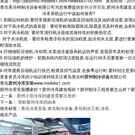
来源：http://jiaozhou.meileke1.com/news483700.html 发布时间：2015-
青岛美乐柯制冷设备有限公司为您免费提供
胶州冷库安装
,胶州冷库建造
冷库系统运行中该如何保养?
1.初期运转机组:要经常观察压缩机的油面及回油情况及油的请诘度,发现
2.对于风冷机式的蒸发器：要经常检查除霜情况,除霜是否及时有效,会影
3.对于风冷机组: 要经常清扫风冷器使其保持良好的换热壮态.
对于水冷机组：要经常检查冷却水的混浊程度,如冷却水太脏,要进行更换.检
时清除水垢.
4.仔细倾听压缩机,冷却塔,水泵或冷凝器风机运转声音,发现异常及时处理
5.对压缩机的维护：初期糸统内部清洁度较差,在运行30天后要更换一次
视情况而定.
6.经常观察压缩机运行状态,检查其排气温度,在换季运行时,要特别注意
更多有关冷库的小知识请持续关注青岛美乐柯
胶州制冷设备
有限公司
青岛
胶州冷库安装
www.meileke1.com
胶州冷库安装哪家好？胶州冷库建造报价？胶州制冷工程质量怎么样？胶州制冷
上一条：
胶州小型冷库的建造需要注意的
下一条：
简析胶州冷库的由来
相关标签：
青岛冷库安装
,
青岛制冷设备
,
青岛制冷工程
,
冷库
,
相关产品