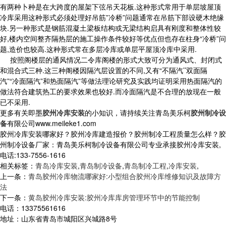
有两种卜种是在大跨度的屋架下弦吊天花板.这种形式常用于单层坡屋顶
冷库采用这种形式必须处理好吊筋”冷桥”问题通常在吊筋下部设硬木绝缘
块.另一种形式是钢筋混凝土梁板结构或无梁结构启具有刚度和整体性较
好,楼内空间整齐隔热层的施工操作条件较好等优点但也存在柱身“冷桥”问
题,造价也较高.这种形式常在多层冷库或单层平屋顶冷库中采用.
按照阁楼层的通风情况二令库阁楼的形式大致可分为通风式、封闭式
和混合式三种.这三种阁楼因隔汽层设置的不同,又有“不隔汽’’双面隔
汽”“冷面隔汽”和热面隔汽”等做法理论研究及实践均证明采用热面隔汽的
做法符合建筑热工的要求效果也较好.而冷面隔汽是不合理的放现在一般
已不采用.
更多有关即墨
胶州冷库安装
的小知识，请持续关注青岛美乐柯
胶州制冷设
备
有限公司www.meileke1.com
胶州冷库安装哪家好？胶州冷库建造报价？胶州制冷工程质量怎么样？胶
州制冷设备厂家：青岛美乐柯制冷设备有限公司专业承接胶州冷库安装,
电话:133-7556-1616
相关标签：
青岛冷库安装
,
青岛制冷设备
,
青岛制冷工程
,
冷库安装
,
上一条：
青岛胶州冷库物流哪家好:小型组合胶州冷库维修知识及故障方
法
下一条：
黄岛胶州冷库安装:胶州冷库库房管理环节中的节能控制
电话：13375561616
地址：山东省青岛市城阳区兴城路8号