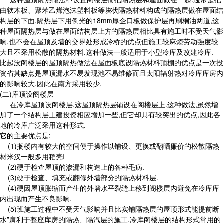
由软木板、聚苯乙烯泡沫塑料板等块状隔热材料构成的隔热层做在屋面结
构层的下面,隔热层下用倒光的18mm厚企口板做保护层再刷桐油两道,这
种屋面隔热层与做在屋面结构层上方的隔热层相比具有施工时不受天气影
响,也不会在屋顶及墙的交界处形成冷桥的优点但施工较麻烦劳动强度较
大且不采用松散的隔热材料.这种做法一般适用于小型冷库及改建冷库.
比起没阁楼层的屋顶隔热做法在屋面板底设隔热材料顶棚的优点是一次投
资省其缺点是屋顶漏水不易发现池不易维修而且太阳辐射热对冷库库房内
的影响较大.因此在南方采用较少.
(二)库顶设阁楼层
在冷库屋顶设阁楼层,这屋顶隔热层铺设在阁楼层上.这种做法,虽然增
加了一个结构层土建投资相应增加一些,但它却具有较突出的优点,因此各
地的冷库广泛采用这种形式.
它的主要优点是:
(1)搁楼内有较大的空间便于操作以铺设、更换或翻晒廉价的松散隔热
材米汉一般多用稻壳I
(2)硬于检查屋顶的渗漏和构造上的各种毛病.
(3)硬于检查、填充或翻修外墙部分的隔热材料层.
(4)硬因屋顶胀缩而产生的外墙水平裂缝上移到阁楼层内避免在冷库库
内出现而产生不良影响.
(5)班施工过程中不受天气影响并且比实铺隔热层的屋顶形式能提前断
水”肩利于整座库房的隔热、隔汽层的施工.冷库阁楼层的结构形式常用的