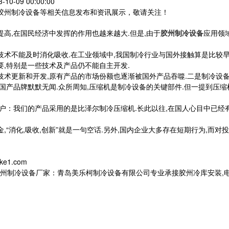
10-09 00:00:00
,胶州制冷设备等相关信息发布和资讯展示，敬请关注！
高,在国民经济中发挥的作用也越来越大.但是,由于
胶州制冷设备
应用领
技术不能及时消化吸收.在工业领域中,我国制冷行业与国外接触算是比较早
要,特别是一些技术及产品仍不能自主开发.
技术更新和开发,原有产品的市场份额也逐渐被国外产品吞噬.二是制冷设
国产品牌默默无闻.众所周知,压缩机是制冷设备的关键部件.但一提到压缩
用户：我们的产品采用的是比泽尔制冷压缩机.长此以往,在国人心目中已经
“消化,吸收,创新”就是一句空话.另外,国内企业大多存在短期行为,而对
ke1.com
设备厂家：青岛美乐柯制冷设备有限公司专业承接胶州冷库安装,电话:133