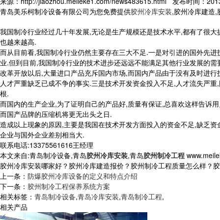
来源：http://jiaozhou.meileke1.com/news483615.html 发布时间：2013-
青岛美乐柯制冷设备有限公司为您免费提供
胶州冷库安装
,胶州冷库建造
我国制冷行业经过几十年发展,无论是生产规模还是技术水平,都有了很大提
也越来越高.
而从目前看,我国制冷行业仍然主要存在三大不足.一是对引进的国外先进
业.但到目前,我国制冷行业的技术进步还远远不能满足其他行业发展的需
改革开放以后,大量进口产品充斥国内市场,而国内产品由于没有及时进行
人才严重缺乏已成不争的事实.三是技术开发资金投入不足,人才流失严重,
根.
而国内的生产企业,为了证明自己的产品好,质量有保证,总喜欢这样告诉
而国产品牌的压缩机将更无出头之日.
造成以上现象的原因,主要是我国在技术开发方面投入的资金不足,缺乏资金,
企业与国外企业差别相当大.
联系电话:13375561616王经理
本文来自:青岛制冷设备,青岛
胶州冷库安装
,青岛
胶州制冷工程
www.meile
胶州冷库安装哪家好？胶州冷库建造报价？胶州制冷工程质量怎么样？胶州制冷
上一条：
防爆胶州冷库设备的定义和特点介绍
下一条：
胶州制冷工程保养系统方案
相关标签：
青岛制冷设备
,
青岛冷库安装
,
青岛制冷工程
,
相关产品