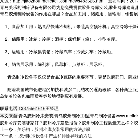
来源：http://jiaozhou.meileke1.com/news483626.html 发布时间：2013-
青岛美乐柯制冷设备有限公司为您免费提供
胶州冷库安装
,胶州冷库建造
青岛
胶州制冷设备
的作用在哪里？
食品加工用，
储藏用，
运输用，
销售展
1、食品加工用：熟食品快速冷却机；果蔬真空预冷机；真空冷冻干燥
2、储藏用：冰箱；冷柜；酒柜；保鲜柜（箱）、小型冷库。
3、运输用：冷藏集装箱；冷藏汽车；冷藏列车；冷藏船。
4、销售展示用：陈列柜；风幕柜；点菜柜；展示柜。
青岛制冷设备
不仅仅是食品冷藏链的重要环节，更是政府部门、商业
随着我国城市化进程的加快和城乡二元结构的逐渐破解，各种商业服务
岛制冷设备
也如雨后春笋般地得到应有发展。
联系电话:13375561616王经理
青岛
胶州冷库安装
青岛
胶州制冷工程
青岛制冷设备
www.meile
本文来自:
,
,
胶州冷库安装哪家好？胶州冷库建造报价？胶州制冷工程质量怎么样？胶州制冷
上一条：
美乐柯：胶州冷库安装常用的方法步骤
下一条：
胶州制冷设备中产生和排除异味的方法