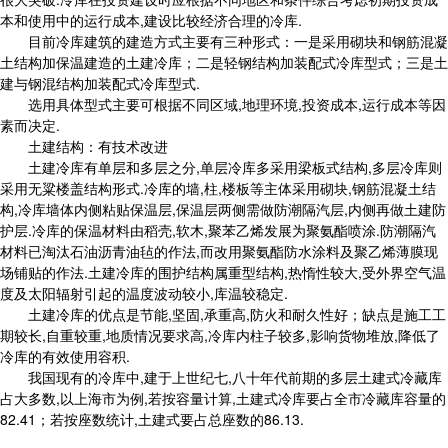
本和使用中的运行成本,建设比较经济合理的冷库.
目前冷库建筑的建造方式主要有三种形式：一是采用砌块和钢筋混凝
土结构加保温建造的土建冷库；二是轻钢结构加装配式冷库型式；三是土
建与钢混结构加装配式冷库型式.
选用具体型式主要可根据不同区域,地理环境,投资成本,运行成本等因
素而决定.
土建结构：有技术改进
土建冷库有单层和多层之分,单层冷库多采用梁板式结构,多层冷库则
采用无粱楼盖结构形式.冷库的墙,柱,楼板等主体采用砌块,钢筋混凝土结
构,冷库墙体内侧粘贴保温层,保温层两侧需做防潮隔汽层,内侧再做土建防
护层.冷库的保温材料由稻壳,软木,聚苯乙烯发展为聚氨酯喷涂.防潮隔汽
材料已淘汰石油沥青油毡的作法,而改用聚氨酯防水涂料及聚乙烯薄膜现
场铺贴的作法.土建冷库的围护结构属重型结构,热惰性较大,受外界空气温
度及太阳辐射引起的温度波动较小,库温较稳定.
土建冷库的优点是节能,坚固,承重高,防火和耐久性好；缺点是施工工
期较长,自重较重,地质情况要求高,冷库内柱子较多,影响货物堆放,降低了
冷库的有效使用容积.
我国现有的冷库中,建于上世纪七,八十年代前期的多层土建式冷藏库
占大多数,以上海市为例,若按容量计算,土建式冷库要占全市冷藏库容量的
82.41；若按座数统计,土建式要占总座数的86.13.